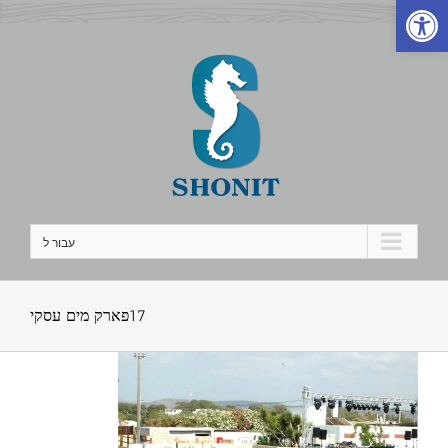
פתח סרגל נגישות
לג
תוכן
עבור ל
17פארק מים עסקי