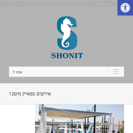
פתח סרגל נגישות
לג
תוכן
עבור ל
אירועים בפארק מים12