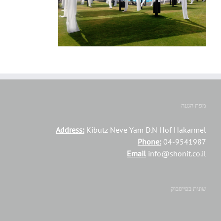
מפת הגעה
Address:
Kibutz Neve Yam D.N Hof Hakarmel
Phone:
04-9541987
Email
info@shonit.co.il
שונית בפייסבוק