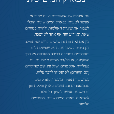
עם אינסוף של אפשרויות וצוות מסור אי
אפשר לטעות! בפארק המים שונית תוכלו
לשבור את שיגרת האולמות ולהיות בטוחים
שאת האירוע הזה אף אחד לא ישכח.
בין אם זאת חתונת שישי צהריים שמתחילה
בגן היפיפה שלנו עם חופה שנושקת לים
ומסתיימת במסיבת בריכה מטורפת אל תוך
השקיעה, או בר/בת מצווה מושקעת עם
פעילויות אקסטרים ושלל פינוקים שהילדים
(וגם ההורים) לא יפסיקו לדבר עליה.
כשיש צוות צעיר ומוכשר, פארק מים
מהמטופחים והנחשבים בארץ וחלקת חוף
ים משגעת אפשר להפוך כל חלום
למציאות. פארק המים שונית, מגשימים
חלומות.