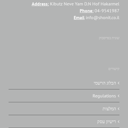
Address:
Kibutz Neve Yam D.N Hof Hakarmel
Phone:
04-9541987
Email
info@shonit.co.il
שונית בפייסבוק
קישורים
הבלוג הרשמי
Regulations
המלצות
רישיון עסק