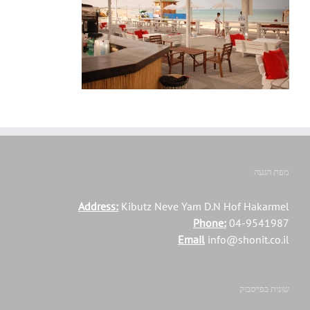
מפת הגעה
Address:
Kibutz Neve Yam D.N Hof Hakarmel
Phone:
04-9541987
Email
info@shonit.co.il
שונית בפייסבוק