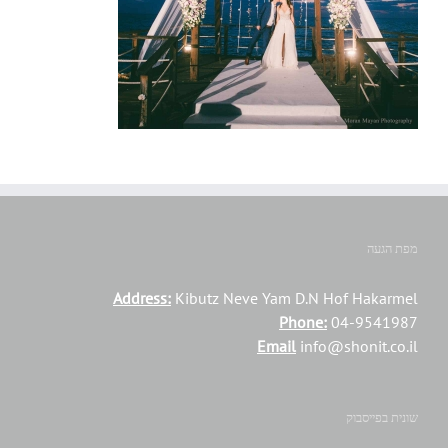
מפת הגעה
Address:
Kibutz Neve Yam D.N Hof Hakarmel
Phone:
04-9541987
Email
info@shonit.co.il
שונית בפייסבוק