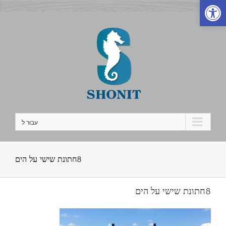
פתח סרגל נגישות
לג
תוכן
עבור ל
8חתונת שישי על הים
8חתונת שישי על הים