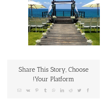
Share This Story, Choose
Your Platform!
Facebook
Twitter
Reddit
LinkedIn
WhatsApp
Tumblr
Pinterest
Vk
כתובת
דואר
אלקטרוני