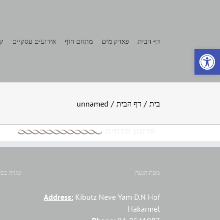
לג
תוכן
דף הבית
פארק מים
מתחם חוף
אירועים עסקיים
קצ
פתח סרגל נגישות
בית
/
דף הבית
/
unnamed
מפת הגעה
שונית בפי
Address:
Kibutz Neve Yam D.N Hof
Hakarmel